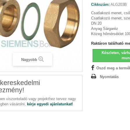
Cikkszám:
ALG203B
Csatlakozó menet, cső
Csatlakozó menet, sze
DN 20
Anyag Sárgaréz
Közeg hőmérséklet 10
Raktáron található m
Készleten, várha
mun
Nagyobb
Oszd meg a termé
Nyomtatás
kereskedelmi
ezmény!
en viszonteladó vagy projekthez tervez nagy
gben vásárolni,
kérje egyedi ajánlatunkat!