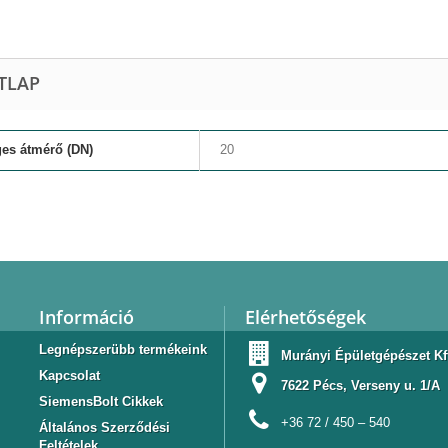
TLAP
es átmérő (DN)
20
Információ
Elérhetőségek
Legnépszerübb termékeink
Murányi Épületgépészet Kf
Kapcsolat
7622 Pécs, Verseny u. 1/A
SiemensBolt Cikkek
+36 72 / 450 – 540
Általános Szerződési
Feltételek