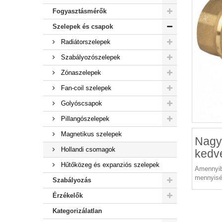
Fogyasztásmérők
Szelepek és csapok
Radiátorszelepek
Szabályozószelepek
Zónaszelepek
Fan-coil szelepek
Golyóscsapok
Pillangószelepek
Magnetikus szelepek
Nagy
Hollandi csomagok
kedv
Hűtőközeg és expanziós szelepek
Amennyib
mennyisé
Szabályozás
Érzékelők
Kategorizálatlan