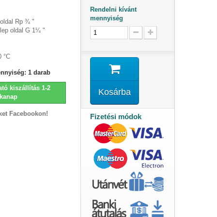
Rendelni kívánt
mennyiség
oldal Rp ¾ "
lep oldal G 1¼ "
0 °C
ennyiség:
1
darab
tó kiszállítás 1-2
Kosárba
kanap
ket Facebookon!
Fizetési módok