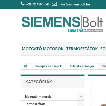
+36 72 450 - 540
info@siemensbolt.hu
MOZGATÓ MOTOROK
TERMOSZTÁTOK
FO
Szelepek és csapok
Hollandi csomagok
Si
KATEGÓRIÁK
Mozgató motorok
Termosztátok