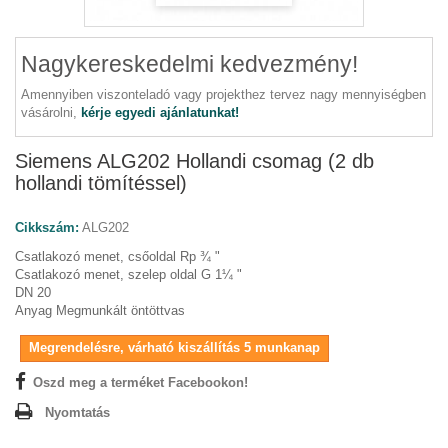
Nagykereskedelmi kedvezmény!
Amennyiben viszonteladó vagy projekthez tervez nagy mennyiségben
vásárolni,
kérje egyedi ajánlatunkat!
Siemens ALG202 Hollandi csomag (2 db
hollandi tömítéssel)
Cikkszám:
ALG202
Csatlakozó menet, csőoldal Rp ¾ "
Csatlakozó menet, szelep oldal G 1¼ "
DN 20
Anyag Megmunkált öntöttvas
Megrendelésre, várható kiszállítás 5 munkanap
Oszd meg a terméket Facebookon!
Nyomtatás