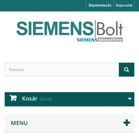
Bejelentkezés
Kapcsolat
Kosár
(üres)
MENU