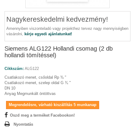
Nagykereskedelmi kedvezmény!
Amennyiben viszonteladó vagy projekthez tervez nagy mennyiségben
vásárolni,
kérje egyedi ajánlatunkat!
Siemens ALG122 Hollandi csomag (2 db
hollandi tömítéssel)
Cikkszám:
ALG122
Csatlakozó menet, csőoldal Rp ⅜ "
Csatlakozó menet, szelep oldal G ¾ "
DN 10
Anyag Megmunkált öntöttvas
Megrendelésre, várható kiszállítás 5 munkanap
Oszd meg a terméket Facebookon!
Nyomtatás