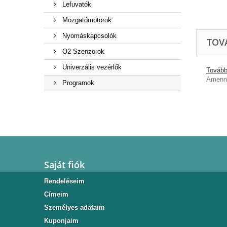
Lefuvatók
Mozgatómotorok
Nyomáskapcsolók
TOV
O2 Szenzorok
Univerzális vezérlők
További
Amenny
Programok
Saját fiók
Rendeléseim
Címeim
Személyes adataim
Kuponjaim