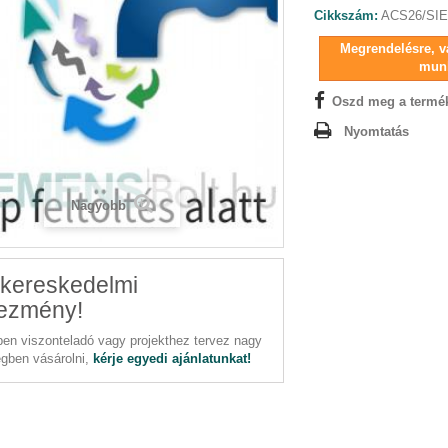
Cikkszám:
ACS26/SIE
Megrendelésre, vá
mun
Oszd meg a termé
Nyomtatás
Nagyobb
kereskedelmi
ezmény!
en viszonteladó vagy projekthez tervez nagy
gben vásárolni,
kérje egyedi ajánlatunkat!