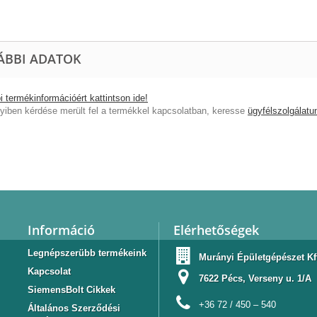
ÁBBI ADATOK
 termékinformációért kattintson ide!
iben kérdése merült fel a termékkel kapcsolatban, keresse
ügyfélszolgálatu
Információ
Elérhetőségek
Legnépszerübb termékeink
Murányi Épületgépészet Kf
Kapcsolat
7622 Pécs, Verseny u. 1/A
SiemensBolt Cikkek
+36 72 / 450 – 540
Általános Szerződési