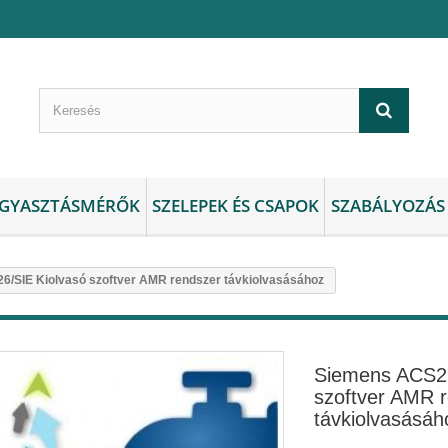
GYASZTÁSMÉRŐK
SZELEPEK ÉS CSAPOK
SZABÁLYOZÁS
/SIE Kiolvasó szoftver AMR rendszer távkiolvasásához
Siemens ACS26
szoftver AMR 
távkiolvasásáh