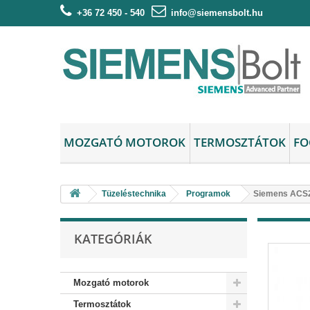
+36 72 450 - 540
info@siemensbolt.hu
MOZGATÓ MOTOROK
TERMOSZTÁTOK
FO
Tüzeléstechnika
Programok
Siemens ACS26
KATEGÓRIÁK
Mozgató motorok
Termosztátok