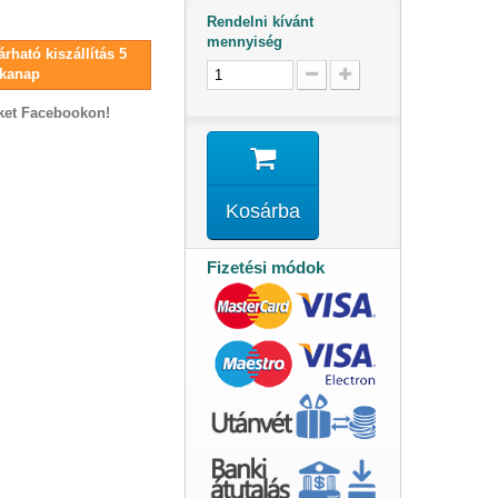
Rendelni kívánt
mennyiség
rható kiszállítás 5
kanap
ket Facebookon!
Kosárba
Fizetési módok