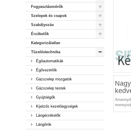
Fogyasztásmérők
Szelepek és csapok
Szabályozás
Érzékelők
Kategorizálatlan
Tüzeléstechnika
Égőautomatikák
Égővezérlők
Gázszelep mozgatók
Nagy
Gázszelep testek
kedv
Gyújtóégők
Amennyib
mennyisé
Kijelzős kezelőegységek
Lángérzékelők
Lángőrök