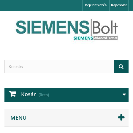
Bejelentkezés
Kapcsolat
Kosár
(üres)
MENU