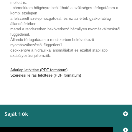
mellett is.
· bármekkora hőigényre beállítható a szükséges térfogatáram a
kombi szelepen
a felszerelt szelepmozgatóval, és ez az érték gyakorlatilag
állandó értéken
marad a rendszerben bekövetkező bármilyen nyomásváltozástól
függetlenül.
Állandó térfogatáram a rendszerben bekövetkező
nyomásváltozástól függetlenül
csökkentve a hidraulikai anomáliákat és ezáltal stabilabb
szabályozási jellemzők.
Adatlap letöltése (PDF formátum)
Szerelési leírás letöltése (PDF formátum)
Saját fiók
Információ