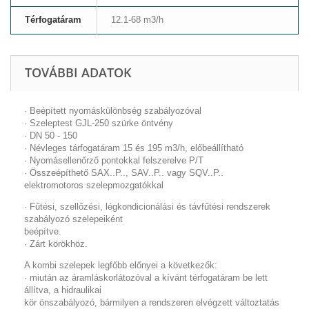
Térfogatáram
12.1-68 m3/h
TOVÁBBI ADATOK
· Beépített nyomáskülönbség szabályozóval
· Szeleptest GJL-250 szürke öntvény
· DN 50 - 150
· Névleges tárfogatáram 15 és 195 m3/h, előbeállítható
· Nyomásellenőrző pontokkal felszerelve P/T
· Összeépíthető SAX..P.., SAV..P.. vagy SQV..P..
elektromotoros szelepmozgatókkal
· Fűtési, szellőzési, légkondicionálási és távfűtési rendszerek
szabályozó szelepeiként
beépítve.
· Zárt körökhöz.
A kombi szelepek legfőbb előnyei a következők:
· miután az áramláskorlátozóval a kívánt térfogatáram be lett
állítva, a hidraulikai
kör önszabályozó, bármilyen a rendszeren elvégzett változtatás