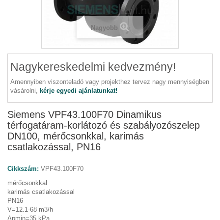
Nagyobb
Nagykereskedelmi kedvezmény!
Amennyiben viszonteladó vagy projekthez tervez nagy mennyiségben
vásárolni,
kérje egyedi ajánlatunkat!
Siemens VPF43.100F70 Dinamikus
térfogatáram-korlátozó és szabályozószelep
DN100, mérőcsonkkal, karimás
csatlakozással, PN16
Cikkszám:
VPF43.100F70
mérőcsonkkal
karimás csatlakozással
PN16
V=12.1-68 m3/h
Δpmin=35 kPa