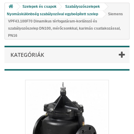
Szelepek és csapok
Szabályozószelepek
Nyomáskülönbség szabályozóval egybeépített szelep
Siemens
VPF43.100F70 Dinamikus térfogatáram-korlátozó és
szabályozószelep DN100, mérőcsonkkal, karimás csatlakozással,
PN16
KATEGÓRIÁK