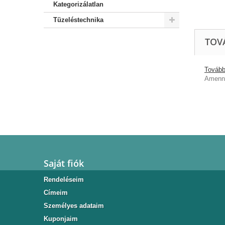
Kategorizálatlan
Tüzeléstechnika
TOV
További
Amenny
Saját fiók
Rendeléseim
Címeim
Személyes adataim
Kuponjaim