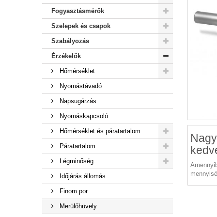
Fogyasztásmérők
Szelepek és csapok
Szabályozás
Érzékelők
Hőmérséklet
Nyomástávadó
Napsugárzás
Nyomáskapcsoló
Hőmérséklet és páratartalom
Nagy
Páratartalom
kedv
Légminőség
Amennyib
mennyisé
Időjárás állomás
Finom por
Merülőhüvely