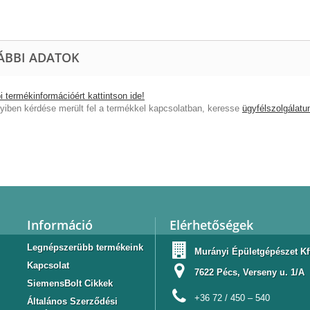
ÁBBI ADATOK
 termékinformációért kattintson ide!
iben kérdése merült fel a termékkel kapcsolatban, keresse
ügyfélszolgálatu
Információ
Elérhetőségek
Legnépszerübb termékeink
Murányi Épületgépészet Kf
Kapcsolat
7622 Pécs, Verseny u. 1/A
SiemensBolt Cikkek
+36 72 / 450 – 540
Általános Szerződési