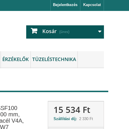
Bejelentkezés
Kapcsolat
Kosár
(üres)
ÉRZÉKELŐK
TÜZELÉSTECHNIKA
15 534 Ft
SSF100
100 mm,
Szállítási díj:
2 330 Ft
acél V4A,
LW7