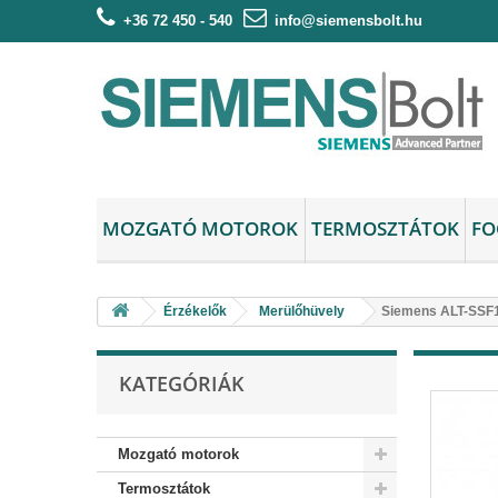
+36 72 450 - 540
info@siemensbolt.hu
MOZGATÓ MOTOROK
TERMOSZTÁTOK
FO
Érzékelők
Merülőhüvely
Siemens ALT-SSF1
KATEGÓRIÁK
Mozgató motorok
Termosztátok