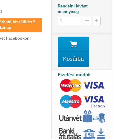
Rendelni kívánt
mennyiség
0
rható kiszállítás 5
kanap
ket Facebookon!
Kosárba
Fizetési módok