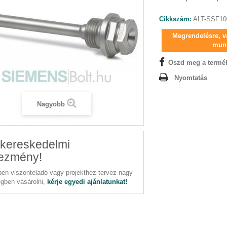
Cikkszám:
ALT-SSF10
Megrendelésre, vá
mun
Oszd meg a termé
Nyomtatás
Nagyobb
kereskedelmi
ezmény!
en viszonteladó vagy projekthez tervez nagy
gben vásárolni,
kérje egyedi ajánlatunkat!