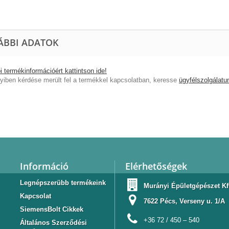
ÁBBI ADATOK
 termékinformációért kattintson ide!
iben kérdése merült fel a termékkel kapcsolatban, keresse
ügyfélszolgálatu
Információ
Elérhetőségek
Legnépszerübb termékeink
Murányi Épületgépészet Kf
Kapcsolat
7622 Pécs, Verseny u. 1/A
SiemensBolt Cikkek
+36 72 / 450 – 540
Általános Szerződési