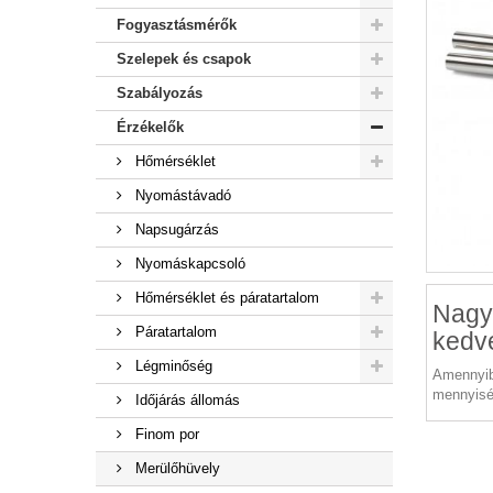
Fogyasztásmérők
Szelepek és csapok
Szabályozás
Érzékelők
Hőmérséklet
Nyomástávadó
Napsugárzás
Nyomáskapcsoló
Hőmérséklet és páratartalom
Nagy
Páratartalom
kedv
Légminőség
Amennyib
mennyisé
Időjárás állomás
Finom por
Merülőhüvely