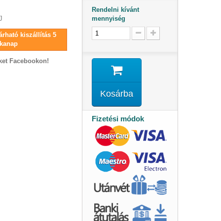
Rendelni kívánt
mennyiség
J
rható kiszállítás 5
kanap
ket Facebookon!
Kosárba
Fizetési módok