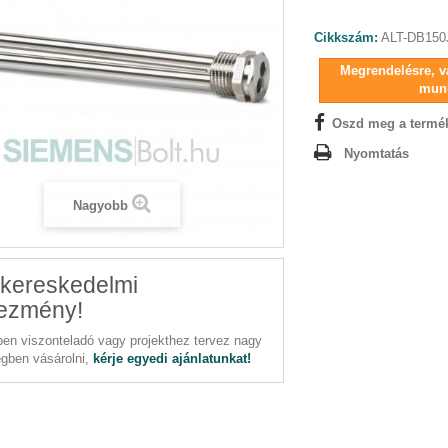
Cikkszám:
ALT-DB150
Megrendelésre, vá
mun
Oszd meg a termé
Nyomtatás
Nagyobb
kereskedelmi
ezmény!
en viszonteladó vagy projekthez tervez nagy
gben vásárolni,
kérje egyedi ajánlatunkat!