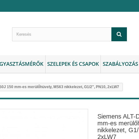
GYASZTÁSMÉRŐK
SZELEPEK ÉS CSAPOK
SZABÁLYOZÁS
0J 150 mm-es merülőhüvely, MS63 nikkelezet, G1/2", PN10, 2xLW7
Siemens ALT-
mm-es merülő
nikkelezet, G1
2xLW7