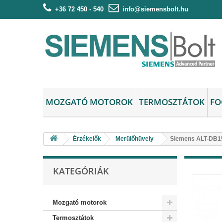
+36 72 450 - 540
info@siemensbolt.hu
MOZGATÓ MOTOROK
TERMOSZTÁTOK
FO
Érzékelők
Merülőhüvely
Siemens ALT-DB15
KATEGÓRIÁK
Mozgató motorok
Termosztátok