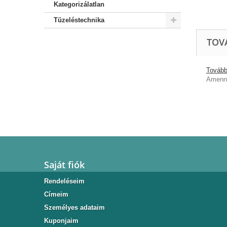
Kategorizálatlan
Tüzeléstechnika
TOV
További
Amenny
Saját fiók
Rendeléseim
Címeim
Személyes adataim
Kuponjaim