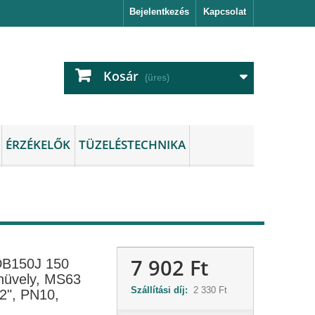
Bejelentkezés
Kapcsolat
Kosár
(üres)
ÉRZÉKELŐK
TÜZELÉSTECHNIKA
7 902 Ft
DB150J 150
hüvely, MS63
Szállítási díj:
2 330 Ft
/2", PN10,