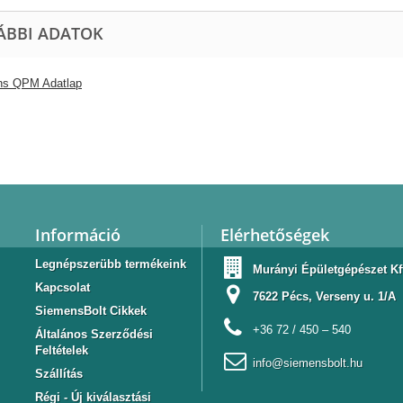
ÁBBI ADATOK
ns QPM Adatlap
Információ
Elérhetőségek
Legnépszerübb termékeink
Murányi Épületgépészet Kf
Kapcsolat
7622 Pécs, Verseny u. 1/A
SiemensBolt Cikkek
+36 72 / 450 – 540
Általános Szerződési
Feltételek
info@siemensbolt.hu
Szállítás
Régi - Új kiválasztási