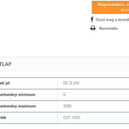
Megrendelésre, vá
mun
Oszd meg a termé
Nyomtatás
TLAP
ti jel
DC 0-10V
tartomány minimum
0
tartomány maximum
2000
rték
CO², VOC