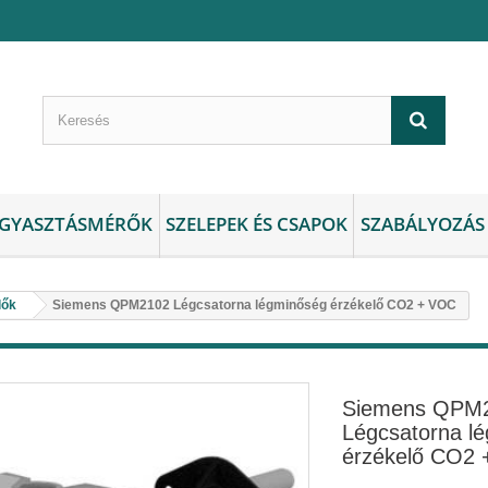
GYASZTÁSMÉRŐK
SZELEPEK ÉS CSAPOK
SZABÁLYOZÁS
lők
Siemens QPM2102 Légcsatorna légminőség érzékelő CO2 + VOC
Siemens QPM
Légcsatorna l
érzékelő CO2