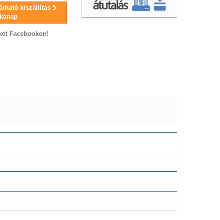
rható kiszállítás 5
kanap
ket Facebookon!