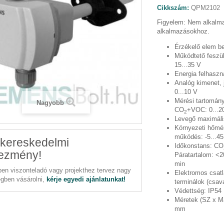
Cikkszám:
QPM2102
Figyelem: Nem alkalma
alkalmazásokhoz.
Érzékelő elem b
Működtető feszü
15...35 V
Energia felhaszn
Analóg kimenet, 
0...10 V
Mérési tartomán
Nagyobb
CO
+VOC: 0...2
2
Levegő maximál
Környezeti hőmér
működés:
-5...4
kereskedelmi
Időkonstans:
CO
ezmény!
Páratartalom: <2
min
en viszonteladó vagy projekthez tervez nagy
Elektromos csat
gben vásárolni,
kérje egyedi ajánlatunkat!
terminálok (csav
Védettség:
IP54
Méretek (SZ x M
mm