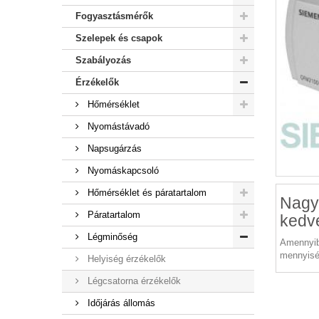
Fogyasztásmérők
Szelepek és csapok
Szabályozás
Érzékelők
Hőmérséklet
Nyomástávadó
Napsugárzás
Nyomáskapcsoló
Hőmérséklet és páratartalom
Nagy
Páratartalom
kedv
Légminőség
Amennyib
mennyisé
Helyiség érzékelők
Légcsatorna érzékelők
Időjárás állomás