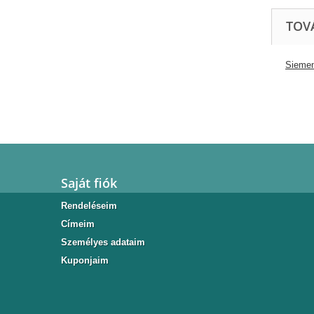
TOV
Sieme
Saját fiók
Rendeléseim
Címeim
Személyes adataim
Kuponjaim