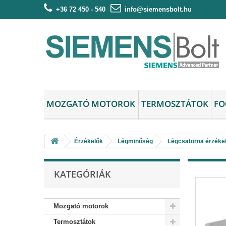
+36 72 450 - 540
info@siemensbolt.hu
MOZGATÓ MOTOROK
TERMOSZTÁTOK
FO
Érzékelők
Légminőség
Légcsatorna érzéke
KATEGÓRIÁK
Mozgató motorok
Termosztátok