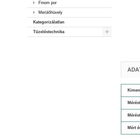
Finom por
Merülőhüvely
Kategorizálatlan
Tüzeléstechnika
ADA
Kimene
Mérés
Mérés
Mért é