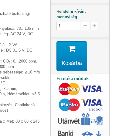
Rendelni kívánt
zható biztonsági
mennyiség
enyúlása:
70...135 mm
ltség:
AC 24 V, DC
álás:
2 VA
jel:
DC 0...5 V, DC
y:
CO
: 0...2000 ppm,
Kosárba
2
000 ppm
is sebessége:
≤ 10 m/s
séklet,
Fizetési módok
5 °C
: <5 min,
2
0 s, Hőmérséklet: <3.5
lakozás:
Csatlakozó
aros)
a x Mé):
80 x 88 x 243