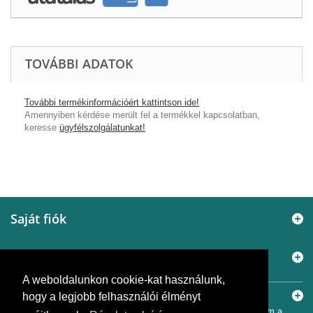
TOVÁBBI ADATOK
További termékinformációért kattintson ide!
Amennyiben kérdése merült fel a termékkel kapcsolatban,
keresse
ügyfélszolgálatunkat!
Saját fiók
Elérhetőségek
A weboldalunkon cookie-kat használunk,
Információ
hogy a legjobb felhasználói élményt
© 2005 - 2026
Murányi Épületgépészet Kft.
A SiemensBolt.hu a
Murányi Épületgépészet Kft. független webáruháza. Az oldal nem a