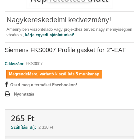
Nagykereskedelmi kedvezmény!
Amennyiben viszonteladó vagy projekthez tervez nagy mennyiségben
vásárolni,
kérje egyedi ajánlatunkat!
Siemens FKS0007 Profile gasket for 2"-EAT
Cikkszám:
FKS0007
Megrendelésre, várható kiszállítás 5 munkanap
Oszd meg a terméket Facebookon!
Nyomtatás
265 Ft
Szállítási díj:
2 330 Ft