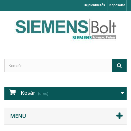
Bejelentkezés
Kapcsolat
Kosár
(üres)
MENU