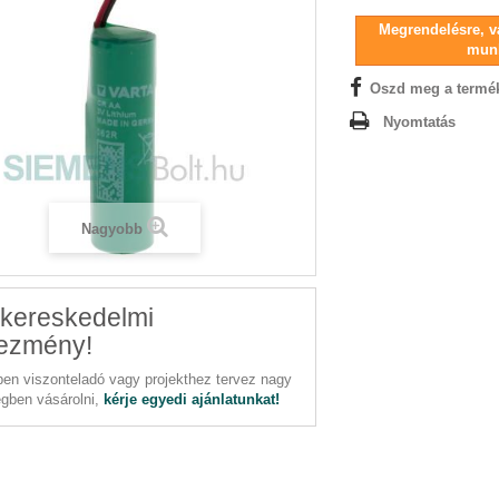
Megrendelésre, vá
mun
Oszd meg a termé
Nyomtatás
Nagyobb
kereskedelmi
ezmény!
en viszonteladó vagy projekthez tervez nagy
gben vásárolni,
kérje egyedi ajánlatunkat!