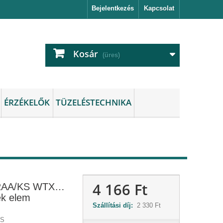
Bejelentkezés
Kapcsolat
Kosár
(üres)
ÉRZÉKELŐK
TÜZELÉSTECHNIKA
4 166 Ft
RAA/KS WTX…
ék elem
Szállítási díj:
2 330 Ft
KS