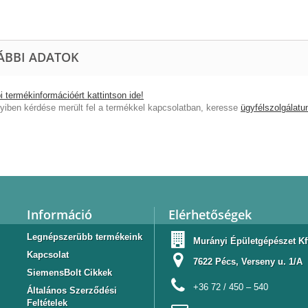
ÁBBI ADATOK
 termékinformációért kattintson ide!
iben kérdése merült fel a termékkel kapcsolatban, keresse
ügyfélszolgálatu
Információ
Elérhetőségek
Legnépszerübb termékeink
Murányi Épületgépészet Kf
Kapcsolat
7622 Pécs, Verseny u. 1/A
SiemensBolt Cikkek
+36 72 / 450 – 540
Általános Szerződési
Feltételek