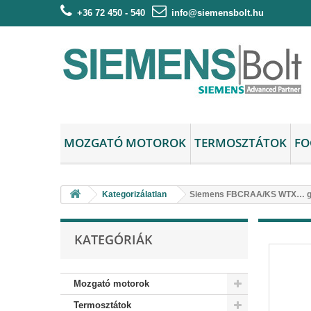
+36 72 450 - 540
info@siemensbolt.hu
MOZGATÓ MOTOROK
TERMOSZTÁTOK
FO
Kategorizálatlan
Siemens FBCRAA/KS WTX… gat
KATEGÓRIÁK
Mozgató motorok
Termosztátok