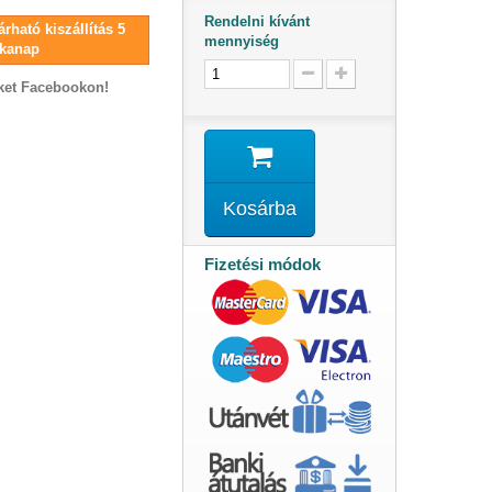
Rendelni kívánt
rható kiszállítás 5
mennyiség
kanap
ket Facebookon!
Kosárba
Fizetési módok