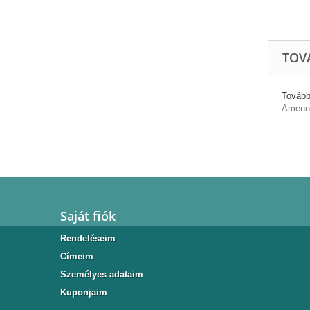
TOV
További
Amenny
Saját fiók
Rendeléseim
Címeim
Személyes adataim
Kuponjaim