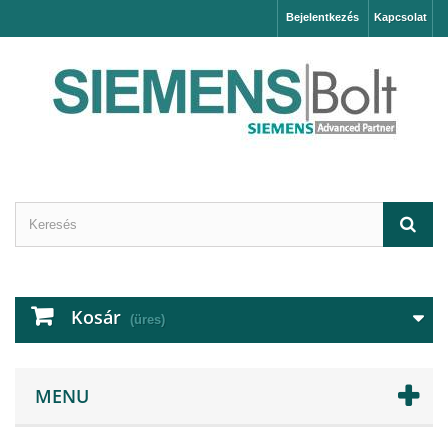
Bejelentkezés
Kapcsolat
Kosár
(üres)
MENU