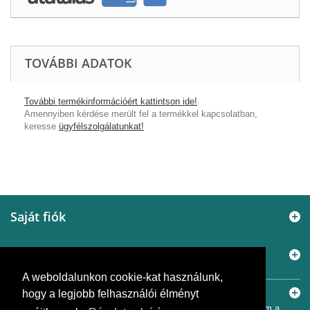
TOVÁBBI ADATOK
További termékinformációért kattintson ide!
Amennyiben kérdése merült fel a termékkel kapcsolatban,
keresse
ügyfélszolgálatunkat!
Saját fiók
Információ
A weboldalunkon cookie-kat használunk,
Elérhetőségek
hogy a legjobb felhasználói élményt
© 2005 - 2026
Murányi Épületgépészet Kft.
A SiemensBolt.hu a
Murányi Épületgépészet Kft. független webáruháza. Az oldal nem a