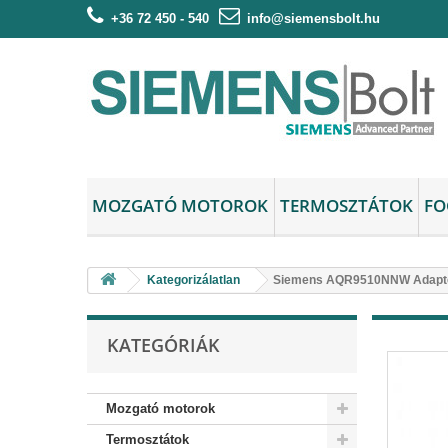
+36 72 450 - 540
info@siemensbolt.hu
MOZGATÓ MOTOROK
TERMOSZTÁTOK
FO
Kategorizálatlan
Siemens AQR9510NNW Adapt
KATEGÓRIÁK
Mozgató motorok
Termosztátok