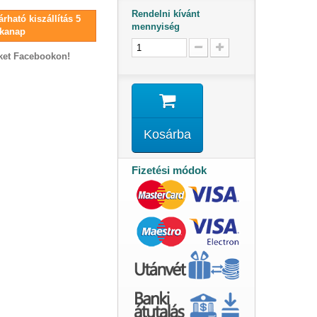
Rendelni kívánt
rható kiszállítás 5
mennyiség
kanap
ket Facebookon!
Kosárba
Fizetési módok