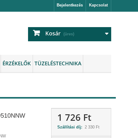
Bejelentkezés
Kapcsolat
Kosár
(üres)
ÉRZÉKELŐK
TÜZELÉSTECHNIKA
1 726 Ft
9510NNW
Szállítási díj:
2 330 Ft
NNW