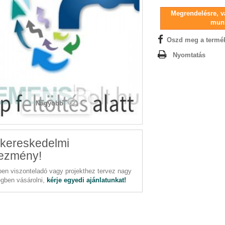
Megrendelésre, vá
mun
Oszd meg a termé
Nyomtatás
Nagyobb
kereskedelmi
ezmény!
en viszonteladó vagy projekthez tervez nagy
gben vásárolni,
kérje egyedi ajánlatunkat!