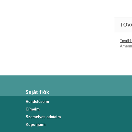
TOV
További
Amenny
Saját fiók
Rendeléseim
Címeim
Személyes adataim
Kuponjaim