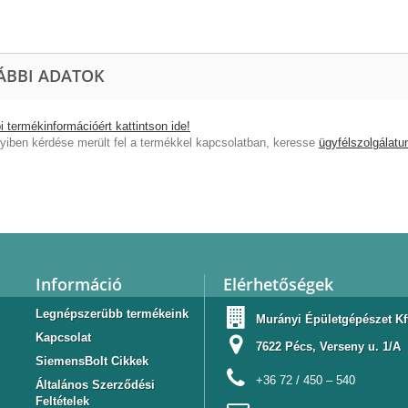
ÁBBI ADATOK
 termékinformációért kattintson ide!
iben kérdése merült fel a termékkel kapcsolatban, keresse
ügyfélszolgálatu
Információ
Elérhetőségek
Legnépszerübb termékeink
Murányi Épületgépészet Kf
Kapcsolat
7622 Pécs, Verseny u. 1/A
SiemensBolt Cikkek
+36 72 / 450 – 540
Általános Szerződési
Feltételek