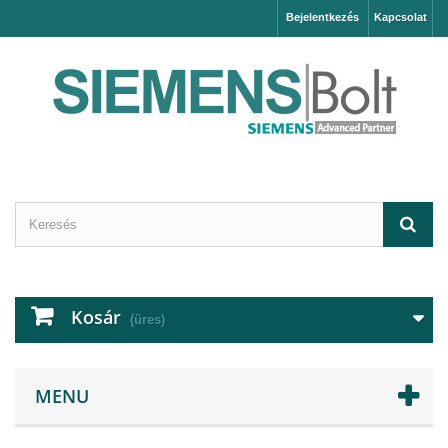
Bejelentkezés
Kapcsolat
Kosár
(üres)
MENU