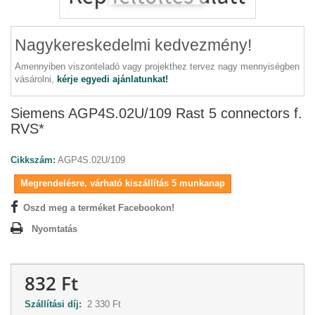
Nagykereskedelmi kedvezmény!
Amennyiben viszonteladó vagy projekthez tervez nagy mennyiségben
vásárolni,
kérje egyedi ajánlatunkat!
Siemens AGP4S.02U/109 Rast 5 connectors f.
RVS*
Cikkszám:
AGP4S.02U/109
Megrendelésre, várható kiszállítás 5 munkanap
Oszd meg a terméket Facebookon!
Nyomtatás
832 Ft
Szállítási díj:
2 330 Ft