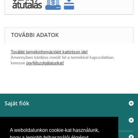
TOVÁBBI ADATOK
További termékinformációért kattintson ide!
Amennyiben kérdése merült fel a termékkel kapcsolatban,
keresse
ügyfélszolgálatunkat!
Saját fiók
Információ
A weboldalunkon cookie-kat használunk,
Elérhetőségek
hogy a legjobb felhasználói élményt