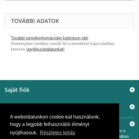
TOVÁBBI ADATOK
További termékinformációért kattintson ide!
Amennyiben kérdése merült fel a termékkel kapcsolatban,
keresse
ügyfélszolgálatunkat!
Saját fiók
Elérhetőségek
A weboldalunkon cookie-kat használunk,
Információ
hogy a legjobb felhasználói élményt
© 2005 - 2026
Murányi Épületgépészet Kft.
A SiemensBolt.hu a
Murányi Épületgépészet Kft. független webáruháza. Az oldal nem a
nyújthassuk.
Részletes leírás
Siemens AG hivatalos oldala, és nem áll a Siemens AG tulajdonában