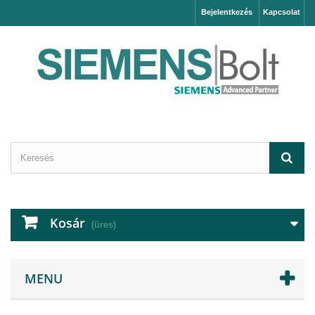
Bejelentkezés
Kapcsolat
Kosár
(üres)
MENU