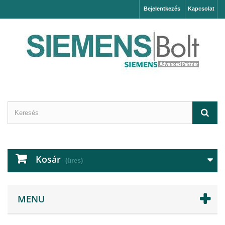
Bejelentkezés
Kapcsolat
Kosár
(üres)
MENU