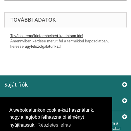
TOVÁBBI ADATOK
További termékinformációért kattintson ide!
Amennyiben kérdése merült fel a termékkel kapcsolatban,
keresse
ügyfélszolgálatunkat!
Saját fiók
Információ
A weboldalunkon cookie-kat használunk,
Elérhetőségek
hogy a legjobb felhasználói élményt
© 2005 - 2026
Murányi Épületgépészet Kft.
A SiemensBolt.hu a
Murányi Épületgépészet Kft. független webáruháza. Az oldal nem a
nyújthassuk.
Részletes leírás
Siemens AG hivatalos oldala, és nem áll a Siemens AG tulajdonában