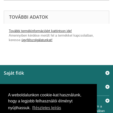
TOVÁBBI ADATOK
További termékinformációért kattintson ide!
Amennyiben kérdése merült fel a termékkel kapcsolatban,
keresse
ügyfélszolgálatunkat!
Saját fiók
Információ
A weboldalunkon cookie-kat használunk,
Elérhetőségek
hogy a legjobb felhasználói élményt
© 2005 - 2026
Murányi Épületgépészet Kft.
A SiemensBolt.hu a
Murányi Épületgépészet Kft. független webáruháza. Az oldal nem a
nyújthassuk.
Részletes leírás
Siemens AG hivatalos oldala, és nem áll a Siemens AG tulajdonában