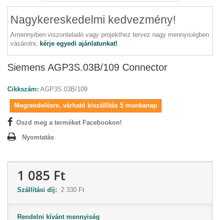
Nagykereskedelmi kedvezmény!
Amennyiben viszonteladó vagy projekthez tervez nagy mennyiségben
vásárolni,
kérje egyedi ajánlatunkat!
Siemens AGP3S.03B/109 Connector
Cikkszám:
AGP3S.03B/109
Megrendelésre, várható kiszállítás 5 munkanap
Oszd meg a terméket Facebookon!
Nyomtatás
1 085 Ft
Szállítási díj:
2 330 Ft
Rendelni kívánt mennyiség