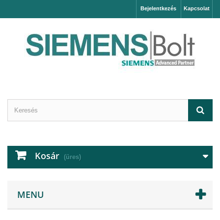
Bejelentkezés
Kapcsolat
Kosár
(üres)
MENU