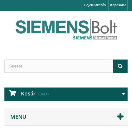
Bejelentkezés
Kapcsolat
Kosár
(üres)
MENU