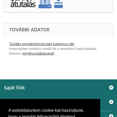
TOVÁBBI ADATOK
További termékinformációért kattintson ide!
Amennyiben kérdése merült fel a termékkel kapcsolatban,
keresse
ügyfélszolgálatunkat!
Saját fiók
Információ
A weboldalunkon cookie-kat használunk,
Elérhetőségek
hogy a legjobb felhasználói élményt