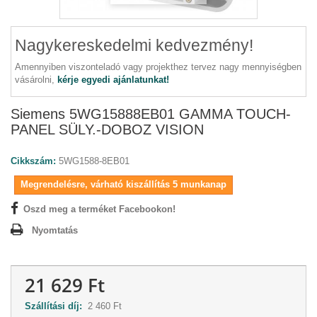
Nagykereskedelmi kedvezmény!
Amennyiben viszonteladó vagy projekthez tervez nagy mennyiségben
vásárolni,
kérje egyedi ajánlatunkat!
Siemens 5WG15888EB01 GAMMA TOUCH-
PANEL SÜLY.-DOBOZ VISION
Cikkszám:
5WG1588-8EB01
Megrendelésre, várható kiszállítás 5 munkanap
Oszd meg a terméket Facebookon!
Nyomtatás
21 629 Ft
Szállítási díj:
2 460 Ft