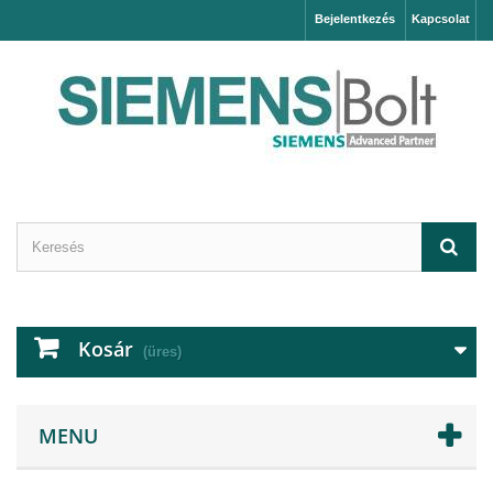
Bejelentkezés
Kapcsolat
Kosár
(üres)
MENU