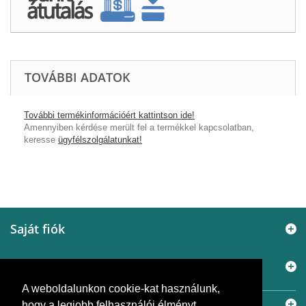
TOVÁBBI ADATOK
További termékinformációért kattintson ide!
Amennyiben kérdése merült fel a termékkel kapcsolatban,
keresse
ügyfélszolgálatunkat!
Saját fiók
Információ
A weboldalunkon cookie-kat használunk,
Elérhetőségek
hogy a legjobb felhasználói élményt