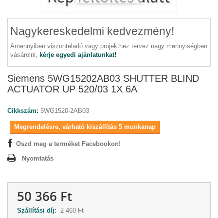
Nagykereskedelmi kedvezmény!
Amennyiben viszonteladó vagy projekthez tervez nagy mennyiségben
vásárolni,
kérje egyedi ajánlatunkat!
Siemens 5WG15202AB03 SHUTTER BLIND
ACTUATOR UP 520/03 1X 6A
Cikkszám:
5WG1520-2AB03
Megrendelésre, várható kiszállítás 5 munkanap
Oszd meg a terméket Facebookon!
Nyomtatás
50 366 Ft
Szállítási díj:
2 460 Ft