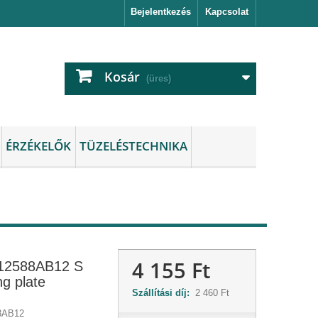
Bejelentkezés
Kapcsolat
Kosár
(üres)
ÉRZÉKELŐK
TÜZELÉSTECHNIKA
4 155 Ft
12588AB12 S
g plate
Szállítási díj:
2 460 Ft
8AB12