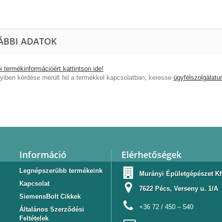
ÁBBI ADATOK
 termékinformációért kattintson ide!
iben kérdése merült fel a termékkel kapcsolatban, keresse
ügyfélszolgálatu
Információ
Elérhetőségek
Legnépszerübb termékeink
Murányi Épületgépészet Kf
Kapcsolat
7622 Pécs, Verseny u. 1/A
SiemensBolt Cikkek
+36 72 / 450 – 540
Általános Szerződési
Feltételek