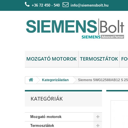
+36 72 450 - 540
info@siemensbolt.hu
MOZGATÓ MOTOROK
TERMOSZTÁTOK
FO
Kategorizálatlan
Siemens 5WG12588AB12 S 258/
KATEGÓRIÁK
Mozgató motorok
Termosztátok