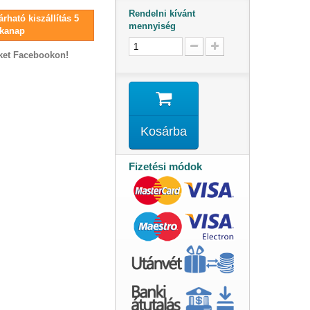
Rendelni kívánt
rható kiszállítás 5
mennyiség
kanap
ket Facebookon!
Kosárba
Fizetési módok