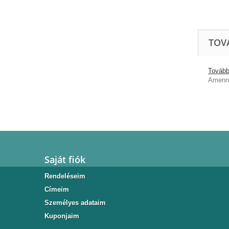
TOV
További
Amenny
Saját fiók
Rendeléseim
Címeim
Személyes adataim
Kuponjaim