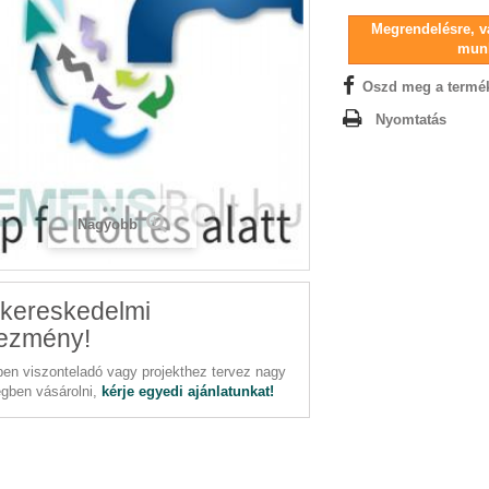
Megrendelésre, vá
mun
Oszd meg a termé
Nyomtatás
Nagyobb
kereskedelmi
ezmény!
en viszonteladó vagy projekthez tervez nagy
gben vásárolni,
kérje egyedi ajánlatunkat!