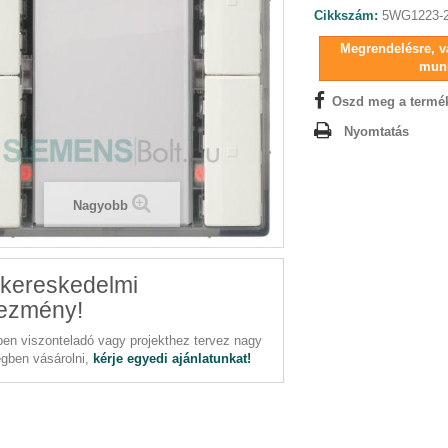
Cikkszám:
5WG1223-
Megrendelésre, vá
mun
Oszd meg a termé
Nyomtatás
Nagyobb
kereskedelmi
ezmény!
en viszonteladó vagy projekthez tervez nagy
gben vásárolni,
kérje egyedi ajánlatunkat!