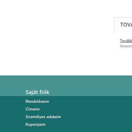
TOV
További
Amenny
Saját fiók
Rendeléseim
Címeim
Személyes adataim
Kuponjaim