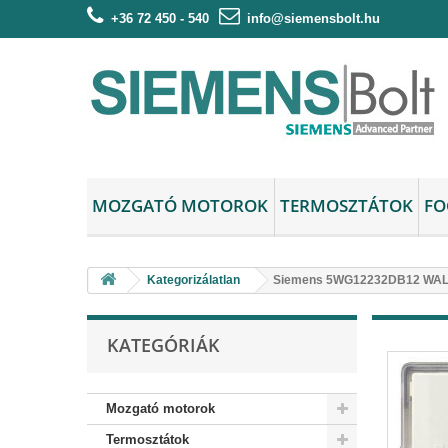
+36 72 450 - 540
info@siemensbolt.hu
MOZGATÓ MOTOROK
TERMOSZTÁTOK
FO
Kategorizálatlan
Siemens 5WG12232DB12 WALL
KATEGÓRIÁK
Mozgató motorok
Termosztátok