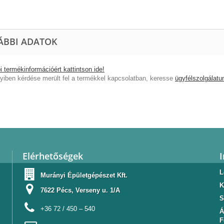
ÁBBI ADATOK
 termékinformációért kattintson ide!
iben kérdése merült fel a termékkel kapcsolatban, keresse
ügyfélszolgálatu
Elérhetőségek
L
Murányi Épületgépészet Kft.
K
7622 Pécs, Verseny u. 1/A
S
+36 72 / 450 – 540
Á
F