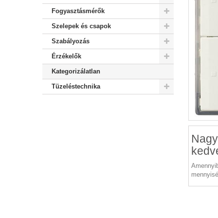
Fogyasztásmérők
Szelepek és csapok
Szabályozás
Érzékelők
Kategorizálatlan
Tüzeléstechnika
Nagy
kedv
Amennyib
mennyisé