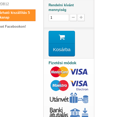
2DB12
Rendelni kívánt
mennyiség
rható kiszállítás 5
kanap
ket Facebookon!
Kosárba
Fizetési módok