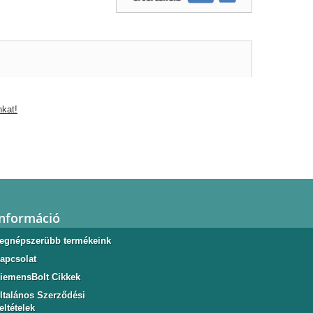
nkat!
Információ
egnépszerübb termékeink
apcsolat
iemensBolt Cikkek
ltalános Szerződési
eltételek