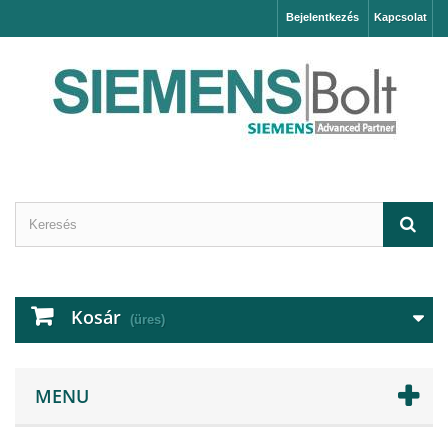
Bejelentkezés
Kapcsolat
Kosár
(üres)
MENU