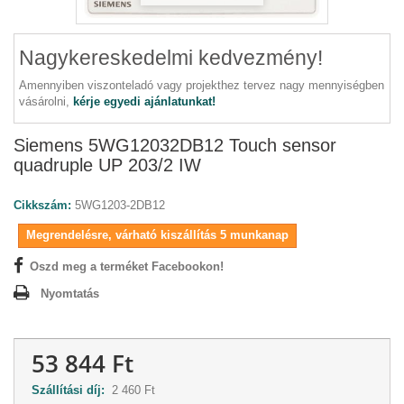
Nagykereskedelmi kedvezmény!
Amennyiben viszonteladó vagy projekthez tervez nagy mennyiségben
vásárolni,
kérje egyedi ajánlatunkat!
Siemens 5WG12032DB12 Touch sensor
quadruple UP 203/2 IW
Cikkszám:
5WG1203-2DB12
Megrendelésre, várható kiszállítás 5 munkanap
Oszd meg a terméket Facebookon!
Nyomtatás
53 844 Ft
Szállítási díj:
2 460 Ft