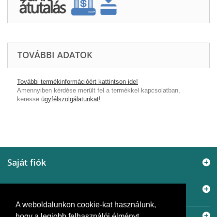
TOVÁBBI ADATOK
További termékinformációért kattintson ide!
Amennyiben kérdése merült fel a termékkel kapcsolatban,
keresse
ügyfélszolgálatunkat!
Saját fiók
Információ
A weboldalunkon cookie-kat használunk,
Elérhetőségek
hogy a legjobb felhasználói élményt