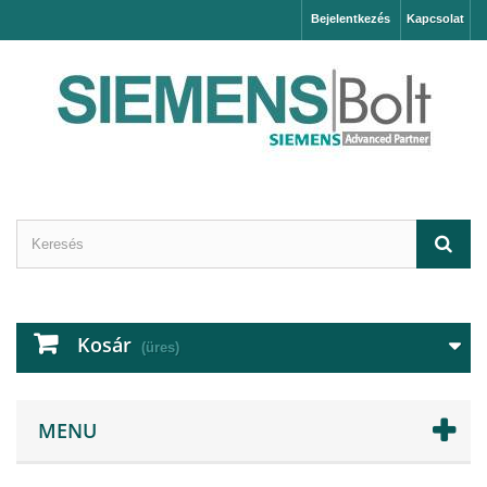
Bejelentkezés
Kapcsolat
Kosár
(üres)
MENU