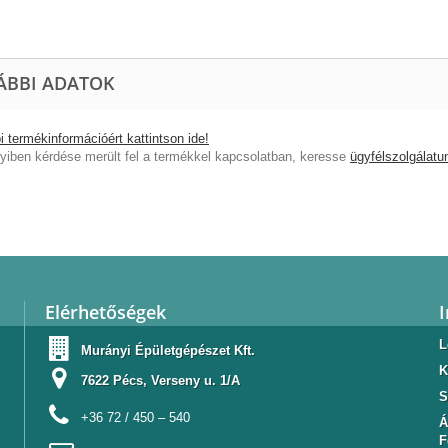
ÁBBI ADATOK
 termékinformációért kattintson ide!
iben kérdése merült fel a termékkel kapcsolatban, keresse
ügyfélszolgálatu
Elérhetőségek
L
Murányi Épületgépészet Kft.
K
7622 Pécs, Verseny u. 1/A
S
+36 72 / 450 – 540
Á
F