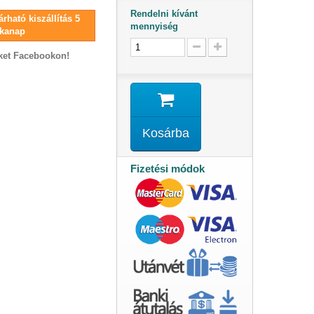
Rendelni kívánt
rható kiszállítás 5
mennyiség
kanap
ket Facebookon!
Kosárba
Fizetési módok