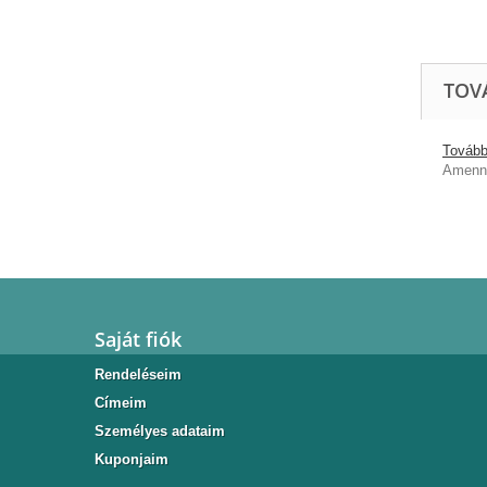
TOV
További
Amenny
Saját fiók
Rendeléseim
Címeim
Személyes adataim
Kuponjaim