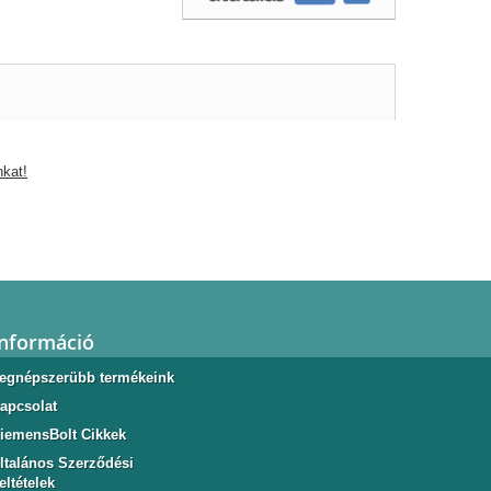
nkat!
Információ
egnépszerübb termékeink
apcsolat
iemensBolt Cikkek
ltalános Szerződési
eltételek