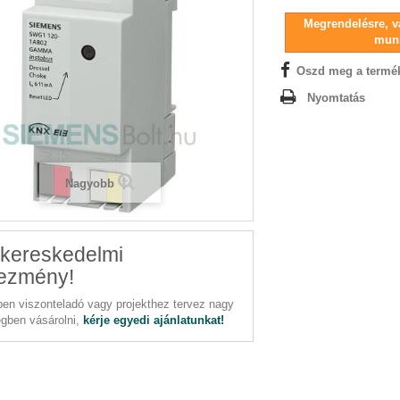
Megrendelésre, vá
mun
Oszd meg a termé
Nyomtatás
Nagyobb
kereskedelmi
ezmény!
en viszonteladó vagy projekthez tervez nagy
gben vásárolni,
kérje egyedi ajánlatunkat!