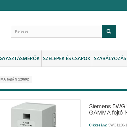
GYASZTÁSMÉRŐK
SZELEPEK ÉS CSAPOK
SZABÁLYOZÁS
A fojtó N 120/02
Siemens 5WG
GAMMA fojtó N
Cikkszám:
5WG1120-