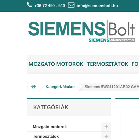
+36 72 450 - 540
info@siemensbolt.hu
MOZGATÓ MOTOROK
TERMOSZTÁTOK
FO
Kategorizálatlan
Siemens 5WG11201AB02 GAMM
KATEGÓRIÁK
Mozgató motorok
Termosztátok