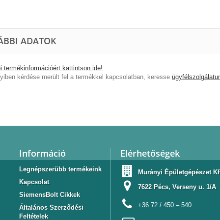
ÁBBI ADATOK
 termékinformációért kattintson ide!
iben kérdése merült fel a termékkel kapcsolatban, keresse
ügyfélszolgálatu
Információ
Elérhetőségek
Legnépszerübb termékeink
Murányi Épületgépészet Kf
Kapcsolat
7622 Pécs, Verseny u. 1/A
SiemensBolt Cikkek
+36 72 / 450 – 540
Általános Szerződési
Feltételek