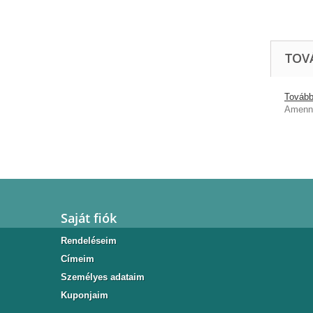
TOV
További
Amenny
Saját fiók
Rendeléseim
Címeim
Személyes adataim
Kuponjaim