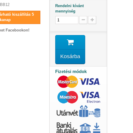
2BB12
Rendelni kívánt
mennyiség
rható kiszállítás 5
kanap
ket Facebookon!
Kosárba
Fizetési módok