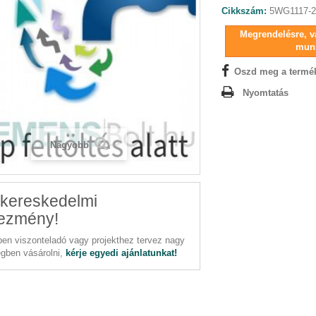
Cikkszám:
5WG1117-
Megrendelésre, vá
mun
Oszd meg a termé
Nyomtatás
Nagyobb
kereskedelmi
ezmény!
en viszonteladó vagy projekthez tervez nagy
gben vásárolni,
kérje egyedi ajánlatunkat!