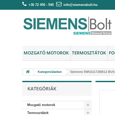
+36 72 450 - 540
info@siemensbolt.hu
MOZGATÓ MOTOROK
TERMOSZTÁTOK
FO
Kategorizálatlan
Siemens 5WG11172BB12 BUS
KATEGÓRIÁK
Mozgató motorok
Termosztátok