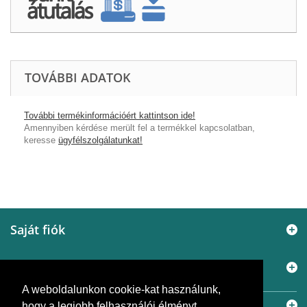
TOVÁBBI ADATOK
További termékinformációért kattintson ide!
Amennyiben kérdése merült fel a termékkel kapcsolatban,
keresse
ügyfélszolgálatunkat!
Saját fiók
Információ
A weboldalunkon cookie-kat használunk,
Elérhetőségek
hogy a legjobb felhasználói élményt