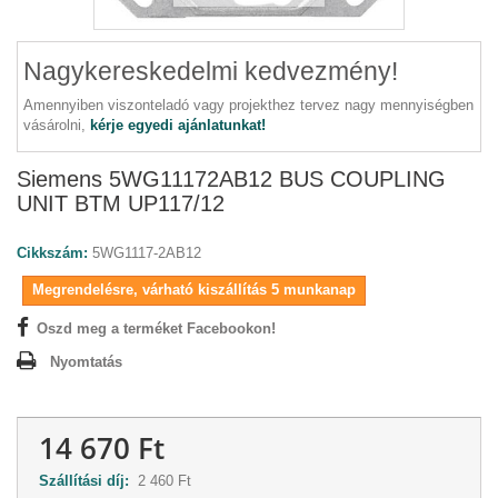
Nagykereskedelmi kedvezmény!
Amennyiben viszonteladó vagy projekthez tervez nagy mennyiségben
vásárolni,
kérje egyedi ajánlatunkat!
Siemens 5WG11172AB12 BUS COUPLING
UNIT BTM UP117/12
Cikkszám:
5WG1117-2AB12
Megrendelésre, várható kiszállítás 5 munkanap
Oszd meg a terméket Facebookon!
Nyomtatás
14 670 Ft
Szállítási díj:
2 460 Ft