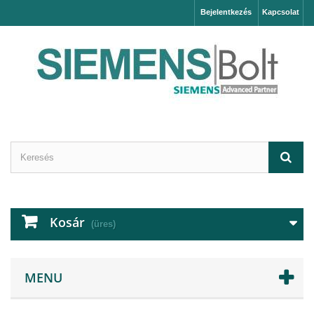
Bejelentkezés
Kapcsolat
Kosár
(üres)
MENU