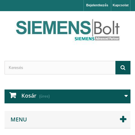
Bejelentkezés
Kapcsolat
Kosár
(üres)
MENU