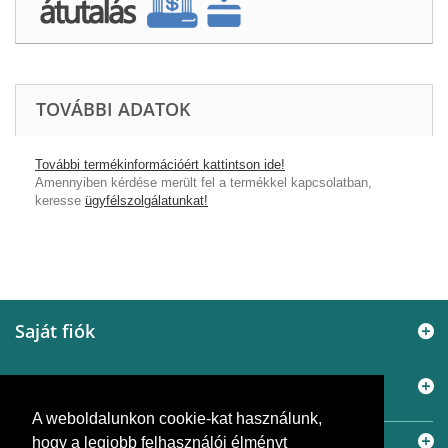
TOVÁBBI ADATOK
További termékinformációért kattintson ide!
Amennyiben kérdése merült fel a termékkel kapcsolatban,
keresse
ügyfélszolgálatunkat!
Saját fiók
Elérhetőségek
A weboldalunkon cookie-kat használunk,
Információ
hogy a legjobb felhasználói élményt
© 2005 - 2026
Murányi Épületgépészet Kft.
A SiemensBolt.hu a