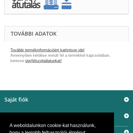
TOVÁBBI ADATOK
További termékinformációért kattintson ide!
Amennyiben kérdése merült fel a termékkel kapcsolatban,
keresse
ügyfélszolgálatunkat!
Saját fiók
Információ
A weboldalunkon cookie-kat használunk,
Elérhetőségek
hogy a legjobb felhasználói élményt