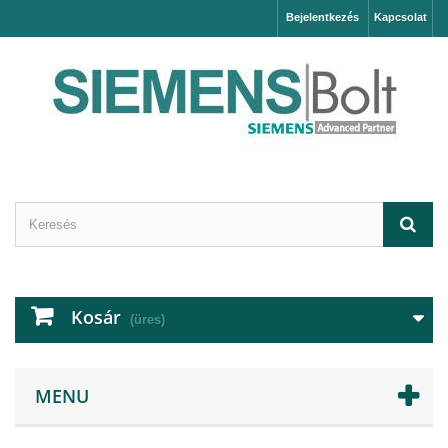
Bejelentkezés
Kapcsolat
Kosár
(üres)
MENU