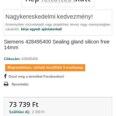
Nagykereskedelmi kedvezmény!
Amennyiben viszonteladó vagy projekthez tervez nagy mennyiségben
vásárolni,
kérje egyedi ajánlatunkat!
Siemens 428495400 Sealing gland silicon free
14mm
Cikkszám:
428495400
Megrendelésre, várható kiszállítás 5 munkanap
Oszd meg a terméket Facebookon!
Nyomtatás
73 739 Ft
Szállítási díj:
2 330 Ft