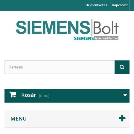
Bejelentkezés
Kapcsolat
Kosár
(üres)
MENU