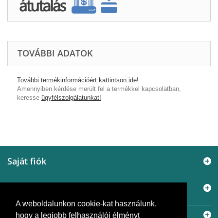
TOVÁBBI ADATOK
További termékinformációért kattintson ide!
Amennyiben kérdése merült fel a termékkel kapcsolatban,
keresse
ügyfélszolgálatunkat!
Saját fiók
Információ
A weboldalunkon cookie-kat használunk,
Elérhetőségek
hogy a legjobb felhasználói élményt
© 2005 - 2026
Murányi Épületgépészet Kft.
A SiemensBolt.hu a