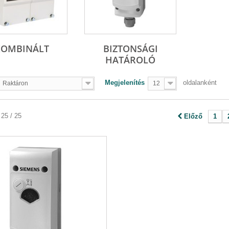
KOMBINÁLT
BIZTONSÁGI
HATÁROLÓ
Megjelenítés
oldalanként
Raktáron
12
 25 / 25
Előző
1