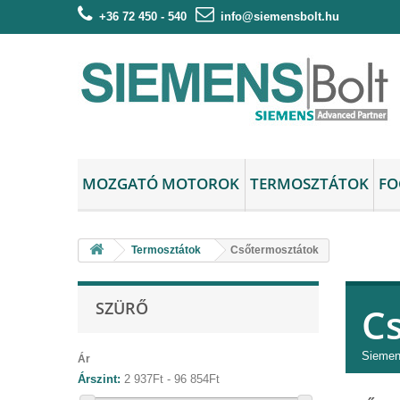
+36 72 450 - 540
info@siemensbolt.hu
MOZGATÓ MOTOROK
TERMOSZTÁTOK
FO
Termosztátok
Csőtermosztátok
SZÜRŐ
C
Siemen
Ár
Árszint:
2 937Ft - 96 854Ft