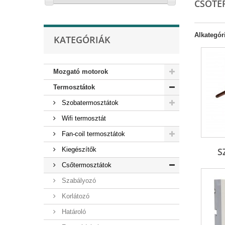
CSŐTE
Alkategór
KATEGÓRIÁK
Mozgató motorok
Termosztátok
Szobatermosztátok
Wifi termosztát
Fan-coil termosztátok
S
Kiegészítők
Csőtermosztátok
Szabályozó
Korlátozó
Határoló