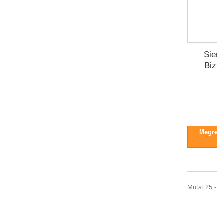
Si
Biz
Megren
Mutat 25 -