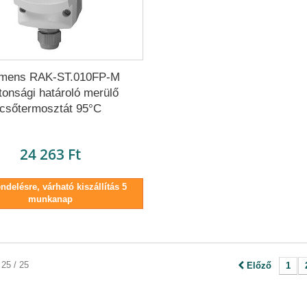
emens RAK-ST.010FP-M
tonsági határoló merülő
csőtermosztát 95°C
24 263 Ft
delésre, várható kiszállítás 5
munkanap
 25 / 25
Előző
1