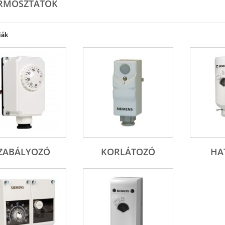
RMOSZTÁTOK
iák
ZABÁLYOZÓ
KORLÁTOZÓ
HA